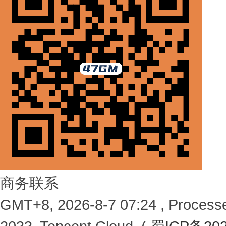
商务联系
GMT+8, 2026-8-7 07:24 , Processe