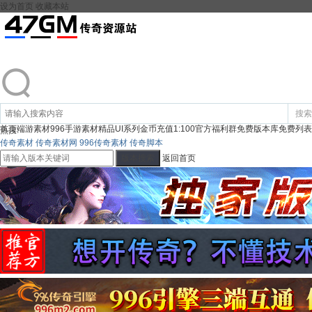
设为首页
收藏本站
搜索
首页
端游素材
996手游素材
精品UI系列
金币充值1:100
官方福利群
免费版本库
免费列表
热搜:
传奇素材
传奇素材网
996传奇素材
传奇脚本
版本搜索
返回首页
登录
注册