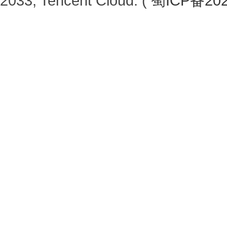
2033, Tencent Cloud. (
蜀ICP备202