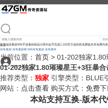
设为首页
收藏本站
搜索
首页
端游素材
996手游素材
精品UI系列
金币充值1:100
官方福利群
免费版本库
免费列表
热搜:
传奇素材
传奇素材网
996传奇素材
传奇脚本
当前位置：
首页
>
01-202独家1
01-202独家1.80璀璨星王+3狂
登录
注册
推荐类型：
独家
引擎类型：BLUE
网站：
点击查看
购买方式：
免费下
本站支持互换-版本代