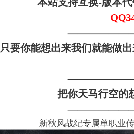
本站支持互换-版本代
QQ34
——————
只要你能想出来我们就能做出
——————
把你天马行空的
——————
新秋风战纪专属单职业传