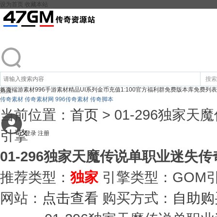
设为首页
收藏本站
搜索
首页
端游素材
996手游素材
精品UI系列
金币充值1:100
官方福利群
免费版本库
免费列表
热搜:
传奇素材
传奇素材网
996传奇素材
传奇脚本
当前位置：
首页
>
01-296独家
引擎
登录
注册
01-296独家天魔传说单职业迷失传
推荐类型：
独家
引擎类型：GOM
网站：
点击查看
购买方式：
自助购