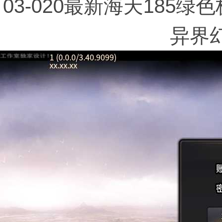
03-020最新海天185
异界幻