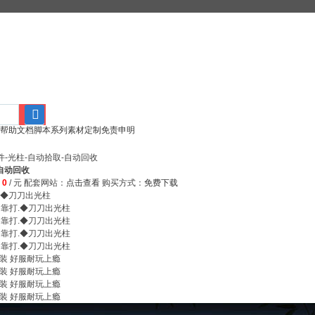
帮助文档
脚本系列
素材定制
免责申明
搜
索
件-光柱-自动拾取-自动回收
-自动回收
：
0
/ 元
配套网站：
点击查看
购买方式：
免费下载
.◆刀刀出光柱
切靠打.◆刀刀出光柱
切靠打.◆刀刀出光柱
切靠打.◆刀刀出光柱
切靠打.◆刀刀出光柱
装 好服耐玩上瘾
装 好服耐玩上瘾
装 好服耐玩上瘾
装 好服耐玩上瘾