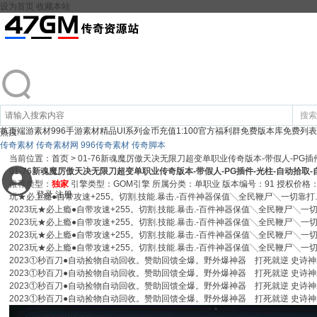
设为首页
收藏本站
搜索
首页
端游素材
996手游素材
精品UI系列
金币充值1:100
官方福利群
免费版本库
免费列表
热搜:
传奇素材
传奇素材网
996传奇素材
传奇脚本
当前位置：
首页
>
01-76新魂魔厉傲天决无限刀超变单职业传奇版本-带假人-PG插
01-76新魂魔厉傲天决无限刀超变单职业传奇版本-带假人-PG插件-光柱-自动拾取
推荐类型：
独家
引擎类型：GOM引擎
所属分类：单职业
版本编号：91
授权价格
登录
注册
玩★必上瘾●自带攻速+255。切割.技能.暴击.-百件神器保值╲全民鞭尸╲一切靠打
2023玩★必上瘾●自带攻速+255。切割.技能.暴击.-百件神器保值╲全民鞭尸╲一
2023玩★必上瘾●自带攻速+255。切割.技能.暴击.-百件神器保值╲全民鞭尸╲一
2023玩★必上瘾●自带攻速+255。切割.技能.暴击.-百件神器保值╲全民鞭尸╲一
2023玩★必上瘾●自带攻速+255。切割.技能.暴击.-百件神器保值╲全民鞭尸╲一
2023①秒百刀●自动捡物自动回收。赞助回馈全爆。野外爆神器 打死就逆 史诗神
2023①秒百刀●自动捡物自动回收。赞助回馈全爆。野外爆神器 打死就逆 史诗神
2023①秒百刀●自动捡物自动回收。赞助回馈全爆。野外爆神器 打死就逆 史诗神
2023①秒百刀●自动捡物自动回收。赞助回馈全爆。野外爆神器 打死就逆 史诗神