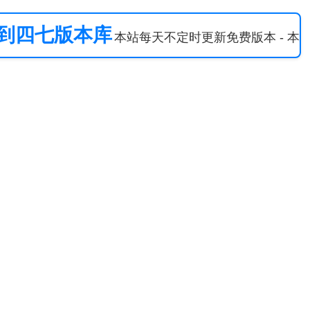
四七版本库
本站每天不定时更新免费版本 - 本站支持