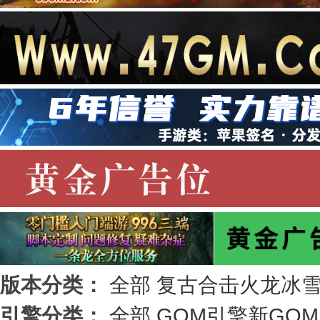
版本分类：
全部
复古
合击
火龙
冰
引擎分类：
全部
GOM引擎
新GO