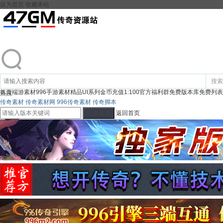
设为首页
收藏本站
搜索
首页
端游素材
996手游素材
精品UI系列
金币充值1:100
官方福利群
免费版本库
免费列表
热搜:
传奇素材
传奇素材网
996传奇素材
传奇脚本
版本搜索
返回首页
登录
注册