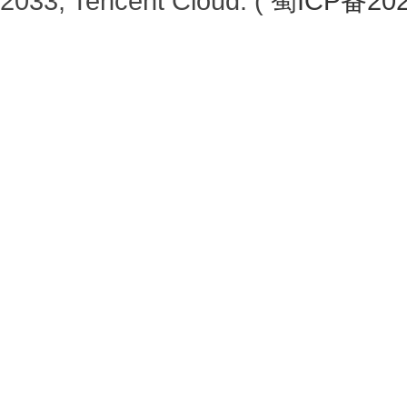
2033, Tencent Cloud. (
蜀ICP备202