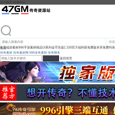
设为首页
收藏本站
搜索
首页
端游素材
996手游素材
精品UI系列
金币充值1:100
官方福利群
免费版本库
免费列表
热搜:
传奇素材
传奇素材网
996传奇素材
传奇脚本
版本搜索
返回首页
登录
注册