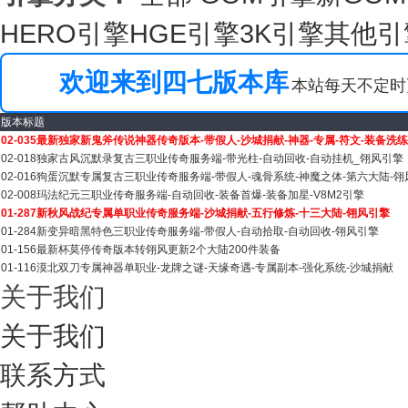
HERO引擎
HGE引擎
3K引擎
其他引
欢迎来到四七版本库
本站每天不定时更新
版本标题
02-035最新独家新鬼斧传说神器传奇版本-带假人-沙城捐献-神器-专属-符文-装备洗练
02-018独家古风沉默录复古三职业传奇服务端-带光柱-自动回收-自动挂机_翎风引擎
02-016狗蛋沉默专属复古三职业传奇服务端-带假人-魂骨系统-神魔之体-第六大陆-
02-008玛法纪元三职业传奇服务端-自动回收-装备首爆-装备加星-V8M2引擎
01-287新秋风战纪专属单职业传奇服务端-沙城捐献-五行修炼-十三大陆-翎风引擎
01-284新变异暗黑特色三职业传奇服务端-带假人-自动拾取-自动回收-翎风引擎
01-156最新杯莫停传奇版本转翎风更新2个大陆200件装备
01-116漠北双刀专属神器单职业-龙牌之谜-天缘奇遇-专属副本-强化系统-沙城捐献
关于我们
关于我们
联系方式