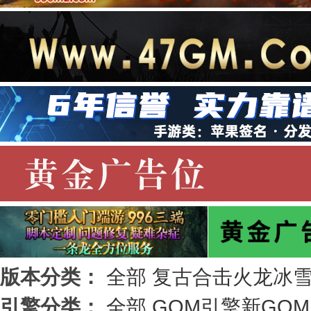
版本分类：
全部
复古
合击
火龙
冰
引擎分类：
全部
GOM引擎
新GO