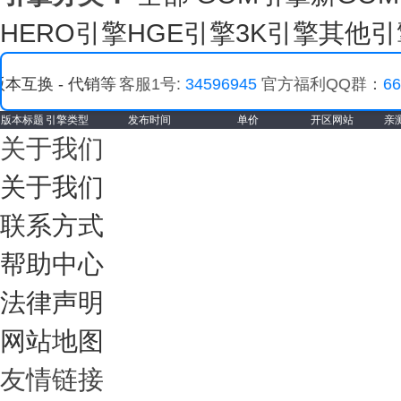
HERO引擎
HGE引擎
3K引擎
其他引
换 - 代销等
客服1号:
34596945
官方福利QQ群：
6694
版本标题
引擎类型
发布时间
单价
开区网站
亲
关于我们
关于我们
联系方式
帮助中心
法律声明
网站地图
友情链接