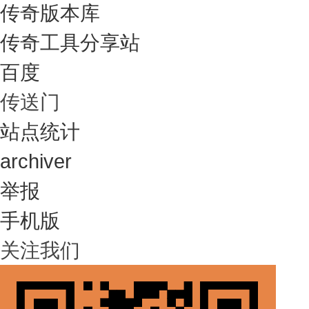
传奇版本库
传奇工具分享站
百度
传送门
站点统计
archiver
举报
手机版
关注我们