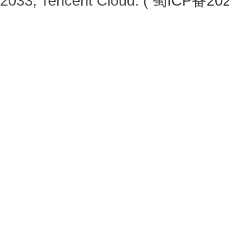
2033, Tencent Cloud. (
蜀ICP备202